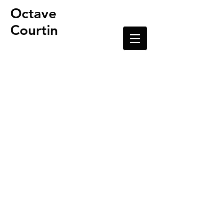
Octave
Courtin
Plasticien, artiste
sonore